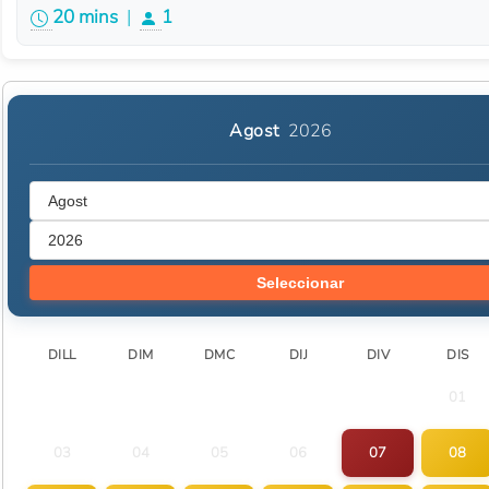
20 mins
|
1
Agost
2026
Seleccionar
DILL
DIM
DMC
DIJ
DIV
DIS
01
03
04
05
06
07
08