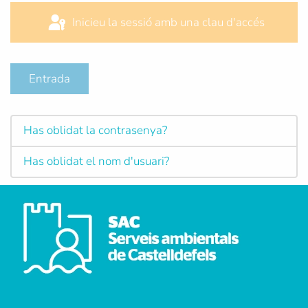
Inicieu la sessió amb una clau d'accés
Entrada
Has oblidat la contrasenya?
Has oblidat el nom d'usuari?